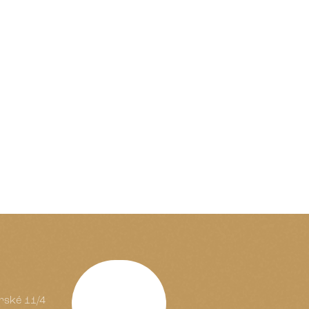
rské 11/4
Schriftrolle