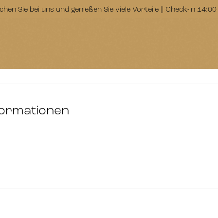
chen Sie bei uns und genießen Sie viele Vorteile || Check-in 14:0
NÜTZLICHE INFORMATIONEN
formationen