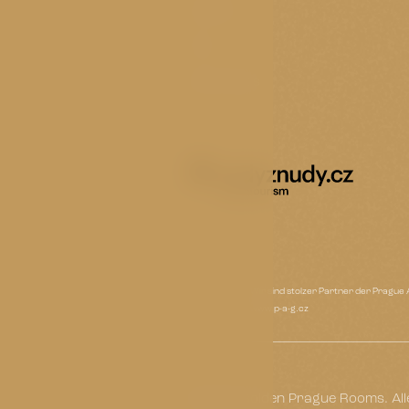
Zimmer
FAQ
Reise-Tipps
Wir sind stolzer Partner der Pragu
www.p-a-g.cz
© 2026 Golden Prague Rooms. All