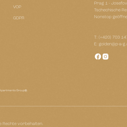
Prag 1 - Josefo
VOP
Tschechische Re
Nonstop geöffn
GDPR
T:
(+420) 703 14
E:
golden@p-a-g.
e Apartments Group®.
e Rechte vorbehalten.