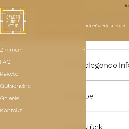
Bu
Zimmer
FAQ
Pakete
Gutscheine
Galerie
Kontakt
Zimmer
FAQ
Grundlegende In
01
Pakete
Gutscheine
Gruppe
02
Galerie
Kontakt
Frühstück
03