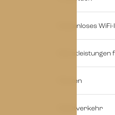
Kostenloses WiFi-
04
Dienstleistungen f
05
Parken
06
Stadtverkehr
07