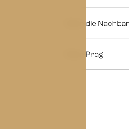
Über die Nachba
08
Über Prag
09