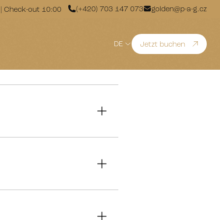
(+420) 703 147 073
golden@p-a-g.cz
0 | Check-out 10:00
DE
Jetzt buchen