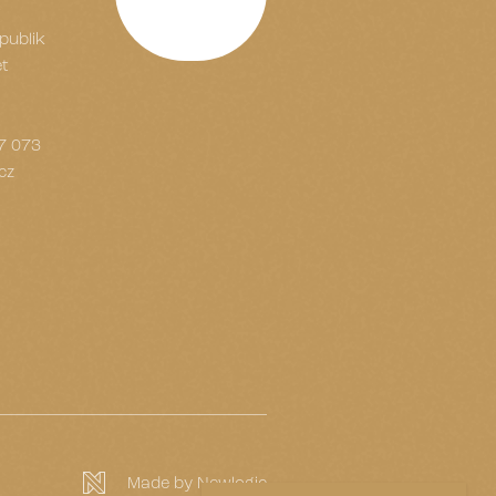
v
publik
et
7 073
cz
Made by Newlogic