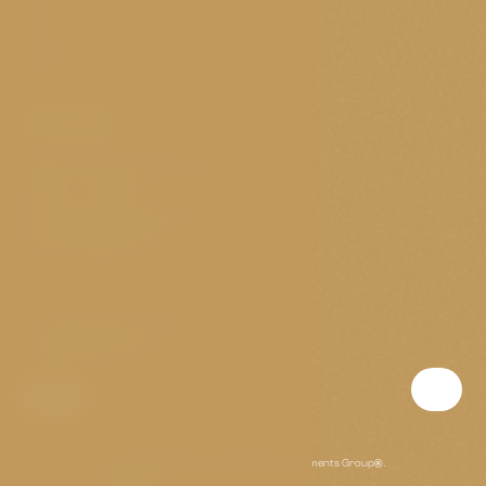
VOP
GDPR
Kontakt
Elišky Krásnohorské 11/4
Prag 1 - Josefov
Tschechische Republik
Nonstop geöffnet
T:
(+420) 703 147 073
E:
golden@p-a-g.cz
Wir sind stolzer Partner der Prague Apartments Group®.
www.p-a-g.cz