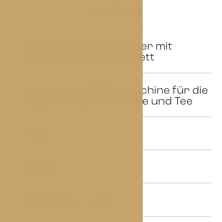
Ausrüstung
Elegantes Doppelzimmer mit
01
bequemem Kingsize-Bett
Nespresso-Kaffeemaschine für die
02
Zubereitung von Kaffee und Tee
Smart TV
03
Minibar
04
Safe Haartrockner
05