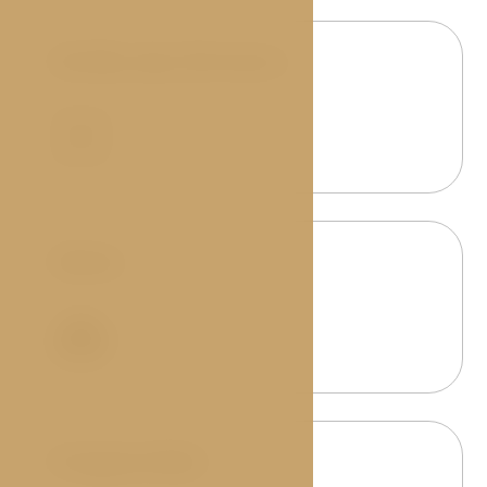
Größe des Zimmers
m2
21
Gäste
2
Kingsize-Bett