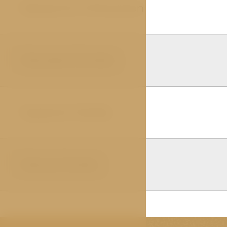
Deluxe für 3 Personen
05
Standard Familie
06
Superior Familie
07
Deluxe Familie
08