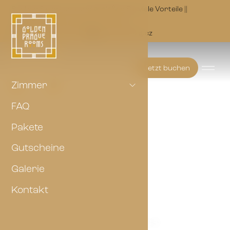
Buchen Sie bei uns und genießen Sie viele Vorteile ||
Check-in 14:00 | Check-out 10:00
(+420) 703 147 073
golden@p-a-g.cz
Jetzt buchen
Zimmer
FAQ
Pakete
Gutscheine
Galerie
Kontakt
Wirtschaft Plus