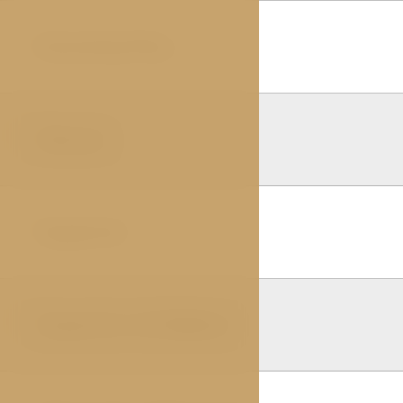
Economy Plus
01
Deluxe
02
Superior
03
Superior mit Balkon
04