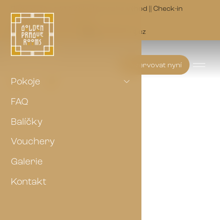
Rezervujte u nás a získejte mnoho výhod || Check-in
14:00 | Check-out 10:00
(+420) 703 147 073
golden@p-a-g.cz
Rezervovat nyní
Pokoje
FAQ
Balíčky
Vouchery
Galerie
Kontakt
Superior