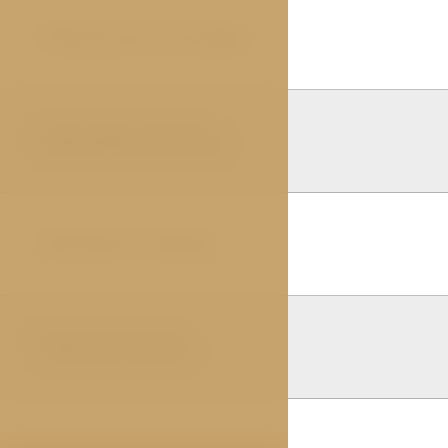
Deluxe pro 3 osoby
05
Standard Family
06
Superior Family
07
Deluxe Family
08