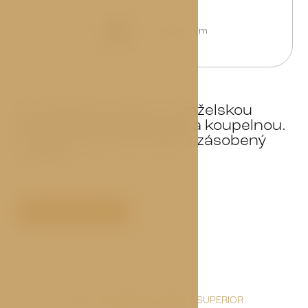
180x200 cm
Dvoulůžkový pokoj s manželskou
postelí velikosti kingsize a koupelnou.
K dispozici je také dobře zásobený
minibar.
Rezervovat nyní
VŠE, CO NAJDETE V POKOJI SUPERIOR