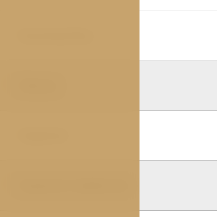
Economy Plus
01
Deluxe
02
Superior
03
Superior s balkonem
04