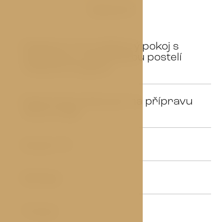
Vybavení
Elegantní dvoulůžkový pokoj s
01
pohodlnou manželskou postelí
velikosti kingsize
Nespresso kávovar na přípravu
02
kávy a čaje
Smart TV
03
Minibar
04
Trezor
05