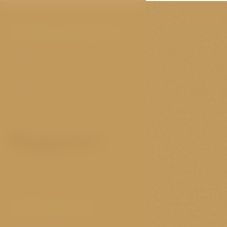
Mohlo by vás zajímat
Pokoje
FAQ
Cestovní tipy
Důležité odkazy