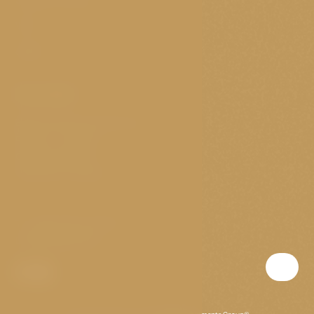
Soubory cookie
VOP
GDPR
Kontakt
Elišky Krásnohorské 11/4
Praha 1 - Josefov
Česká republika
Otevřeno nonstop
T:
(+420) 703 147 073
E:
golden@p-a-g.cz