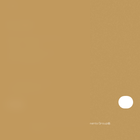
GDPR
Kontakt
Elišky Krásnohorské 11/4
Prag 1 - Josefov
Tschechische Republik
Nonstop geöffnet
T:
(+420) 703 147 073
E:
golden@p-a-g.cz
Wir sind stolzer Partner der Prague Apartments Group®.
www.p-a-g.cz