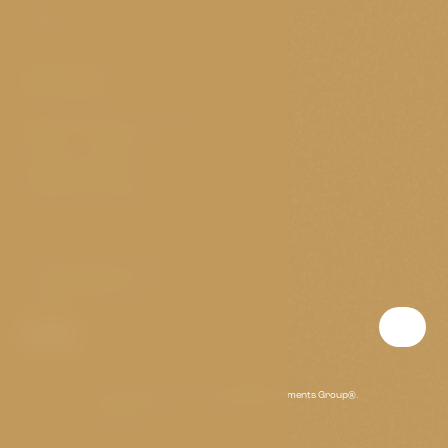
GDPR
Kontakt
Elišky Krásnohorské 11/4
Praha 1 - Josefov
Česká republika
Otevřeno nonstop
T:
(+420) 703 147 073
E:
golden@p-a-g.cz
Jsme hrdým členem skupiny
Prague Apartments Group®
.
www.p-a-g.cz