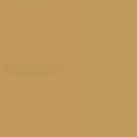
Mohlo by vás zajímat
Pokoje
FAQ
Cestovní tipy
Důležité odkazy
Soubory cookie
VOP